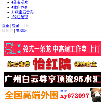
4
蒲友灌水
4
健康养身
升级宝石贵宾
1
论坛管理
首页
|
登录
|
注册
触屏版
|
电脑版