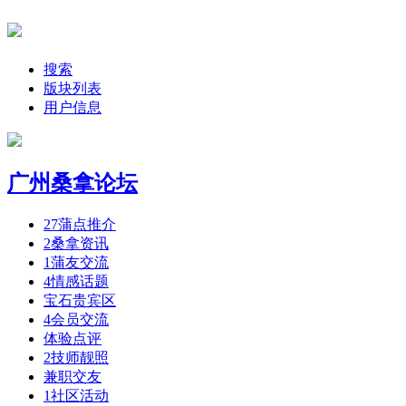
搜索
版块列表
用户信息
广州桑拿论坛
27
蒲点推介
2
桑拿资讯
1
蒲友交流
4
情感话题
宝石贵宾区
4
会员交流
体验点评
2
技师靓照
兼职交友
1
社区活动