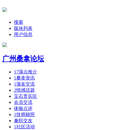
搜索
版块列表
用户信息
广州桑拿论坛
17
蒲点推介
1
桑拿资讯
1
蒲友交流
2
情感话题
宝石贵宾区
会员交流
体验点评
1
技师靓照
兼职交友
1
社区活动