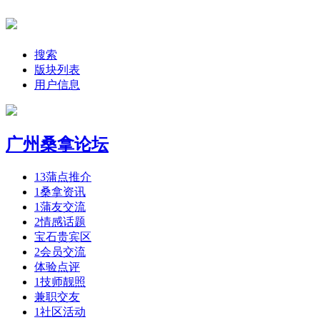
搜索
版块列表
用户信息
广州桑拿论坛
13
蒲点推介
1
桑拿资讯
1
蒲友交流
2
情感话题
宝石贵宾区
2
会员交流
体验点评
1
技师靓照
兼职交友
1
社区活动