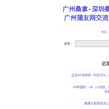
广州桑拿-深圳
广州蒲友网交流
RSS
搜索：
近
白云95场体验.FW还可以
sb降温贴：sb js总结
长
偶遇以前曾经没上