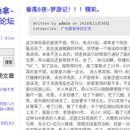
番禺8夜–梦游记！！！精彩。
桑拿-
论坛
Written by
admin
on 2018年11月30日
Categories:
广州桑拿体验交流
|
Atom
这次体验真的是很不错，所以，有点兴起，潦草发个体验 
备目目了；就在迷迷糊糊的时候，突然被一个电话给吵醒
禺浪浪，本来不怎么去的，但老铁说已经帮我打通好了路线
包票，所以最后还是按捺不住，去了。 快马加鞭，你懂的
“8Y.”。到了前台，按照预约号，报了尾数点了22号、6
真的是不错，如果是JS我一定点。 进入男宾部，换YF.和
期文章
打瞌睡的前奏；进去冲洗房，人不是很多，设备还是比较
游泳池；至于洗漱用品也还可以，和家里用的差不多，不
是比较放心的。 步入休息厅，原以为可以随随便便挑个
.价格不贵
看吓一跳，哇靠，人多到爆了，找了下谢BZ，兜了几圈，
茶，就叫谢BZ安排去了，说是要半个钟左右，可以安排个g
，附雯儿大
好等等了。喝了口茶，看了下电影，半个钟后谢BZ回来说
腿bz微信
上去了，我是22号、老铁是63号。 进入F.间后，瞄了几
这种168身高的人来说，还是比较高挑的了，大概有165
到的大X
匀称、车头灯c位闪人眼球、周围光线虽然淡粉，但是一点
车前脸也是不错，有点小明星的感觉；总之，老铁的介绍没