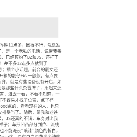
昨晚11点多，困得不行，洗洗准
了，是一个老铁的电话，说带我番
、已经预约了BZ和JS，还打了
！差不多12点多点就到了
3号；插个小话题，前台的靓女还
开箱的靓仔FW.一般般，有点要
新齐，就是有些设备没有开启，如
会是那些什么杂冒牌子，用起来还
位置；进去一看，不看不知道，一
好不容易才找了位置，点了杯
ood点的，看看现在的人，也只
安排妥当了。随后，带我和老铁
眼，JS还真的不错，车身对比我
的样子；车形凹凸部分到位、流线
也不能淹没“喷漆”颜色的皙白，
mao病，没有白白浪费半个钟的