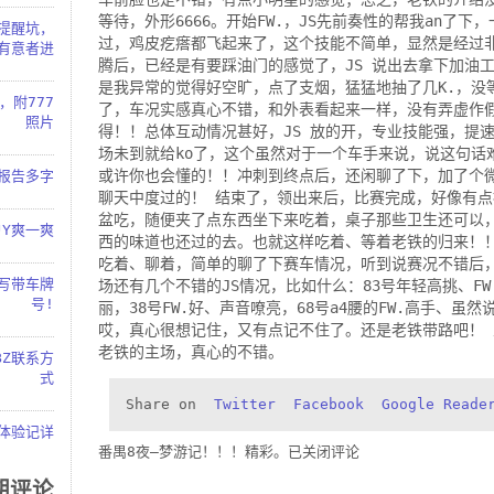
等待，外形6666。开始FW.，JS先前奏性的帮我an了下，
也提醒坑，
过，鸡皮疙瘩都飞起来了，这个技能不简单，显然是经过
有意者进
腾后，已经是有要踩油门的感觉了，JS 说出去拿下加油工
是我异常的觉得好空旷，点了支烟，猛猛地抽了几K.，没
，附777
了，车况实感真心不错，和外表看起来一样，没有弄虚作假
照片
得！！总体互动情况甚好，JS 放的开，专业技能强，提
场未到就给ko了，这个虽然对于一个车手来说，说这句话
或许你也会懂的！！冲刺到终点后，还闲聊了下，加了个
.报告多字
聊天中度过的！ 结束了，领出来后，比赛完成，好像有
盆吃，随便夹了点东西坐下来吃着，桌子那些卫生还可以，
JY爽一爽
西的味道也还过的去。也就这样吃着、等着老铁的归来！
吃着、聊着，简单的聊了下赛车情况，听到说赛况不错后
起写带车牌
场还有几个不错的JS情况，比如什么：83号年轻高挑、FW
号!
丽，38号FW.好、声音嘹亮，68号a4腰的FW.高手、
哎，真心很想记住，又有点记不住了。还是老铁带路吧！
老铁的主场，真心的不错。
BZ联系方
式
Share on
Twitter
Facebook
Google Reade
红体验记详
番禺8夜–梦游记！！！精彩。
已关闭评论
期评论