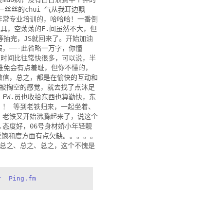
一丝丝的chui 气从我耳边飘
非常专业培训的，哈哈哈！一番倒
具，空荡荡的F.间虽然不大，但
等抽完，JS就回来了。开始加油
，——-此省略一万字，你懂
速时间比往常快很多，可以说，半
难免会有点羞耻，但你不懂的，
微信，总之，都是在愉快的互动和
点被掏空的感觉，就去找了点沐足
FW.员也收拾东西也算勤快，东
！！ 等到老铁归来，一起坐着、
，老铁又开始沸腾起来了，说这个
.态度好，06号身材娇小年轻靓
虽然说饱和度方面有点欠缺。。。。。
 总之、总之、总之，这个不愧是
r
Ping.fm