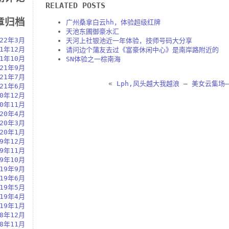
RELATED POSTS
章归档
广州桑拿白云hh，体验超级红牌
天池东圃御豪水汇
022年3月
天河上社银池近一年体验，技师号码大分享
21年12月
请问边个蒲友去过《富豪休闲中心》是南岸路附近的
21年10月
SN体验之一棕南海
021年9月
021年7月
«
Lph,风头越大我越浪
—
美女云集场—
021年6月
20年12月
20年11月
020年4月
020年3月
020年1月
19年12月
19年11月
19年10月
019年9月
019年6月
019年5月
019年4月
019年1月
18年12月
18年11月