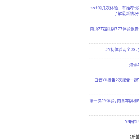
ssf的几次体验，有推荐
了解最新情况
岗顶ZT超红牌777体验报告
JY初体验两个JS
海珠
白云YH报告2次报告一
第一次JY体验,内含车牌和
YN网
近