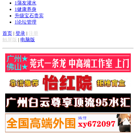
1
蒲友灌水
1
健康养身
升级宝石贵宾
1
论坛管理
首页
|
登录
|
注册
触屏版
|
电脑版