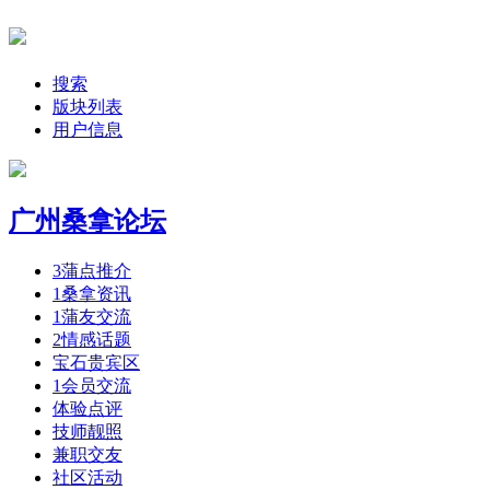
搜索
版块列表
用户信息
广州桑拿论坛
3
蒲点推介
1
桑拿资讯
1
蒲友交流
2
情感话题
宝石贵宾区
1
会员交流
体验点评
技师靓照
兼职交友
社区活动