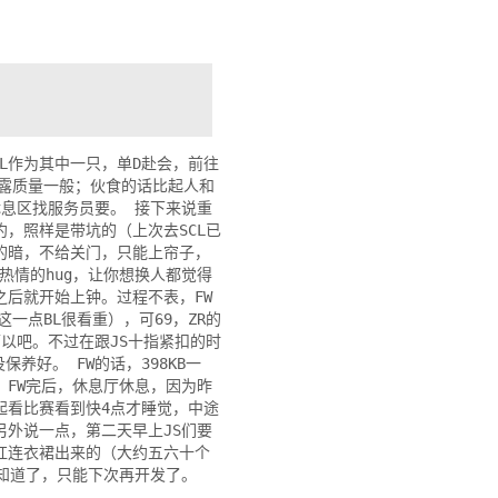
L作为其中一只，单D赴会，前往
浴露质量一般；伙食的话比起人和
休息区找服务员要。 接下来说重
，照样是带坑的（上次去SCL已
的暗，不给关门，只能上帘子，
个热情的hug，让你想换人都觉得
之后就开始上钟。过程不表，FW
这一点BL很看重），可69，ZR的
以吧。不过在跟JS十指紧扣的时
养好。 FW的话，398KB一
2。 FW完后，休息厅休息，因为昨
起看比赛看到快4点才睡觉，中途
另外说一点，第二天早上JS们要
红连衣裙出来的（大约五六十个
不知道了，只能下次再开发了。