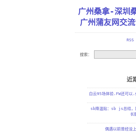
广州桑拿-深圳
广州蒲友网交流
RSS
搜索：
近
白云95场体验.FW还可以
sb降温贴：sb js总结
长
偶遇以前曾经没上