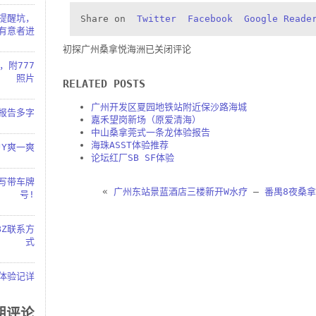
也提醒坑，
Share on
Twitter
Facebook
Google Reade
有意者进
初探广州桑拿悦海洲
已关闭评论
，附777
照片
RELATED POSTS
广州开发区夏园地铁站附近保沙路海城
.报告多字
嘉禾望岗新场（原爱清海）
中山桑拿莞式一条龙体验报告
海珠ASST体验推荐
JY爽一爽
论坛红厂SB SF体验
起写带车牌
«
广州东站景蓝酒店三楼新开W水疗
—
番禺8夜桑
号!
BZ联系方
式
红体验记详
期评论