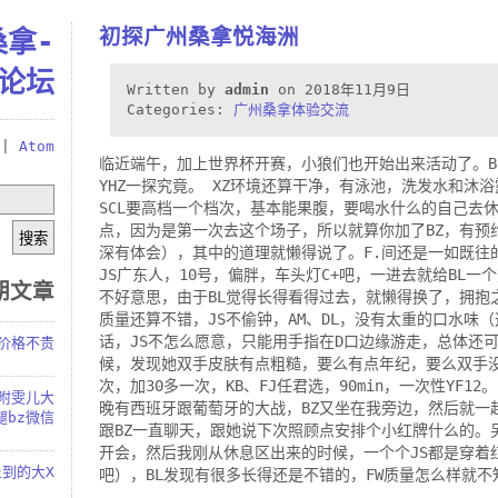
初探广州桑拿悦海洲
桑拿-
论坛
Written by
admin
on 2018年11月9日
Categories:
广州桑拿体验交流
|
Atom
临近端午，加上世界杯开赛，小狼们也开始出来活动了。B
YHZ一探究竟。 XZ环境还算干净，有泳池，洗发水和沐
SCL要高档一个档次，基本能果腹，要喝水什么的自己去
点，因为是第一次去这个场子，所以就算你加了BZ，有预约
深有体会），其中的道理就懒得说了。F.间还是一如既往
JS广东人，10号，偏胖，车头灯C+吧，一进去就给BL一
期文章
不好意思，由于BL觉得长得看得过去，就懒得换了，拥抱
质量还算不错，JS不偷钟，AM、DL，没有太重的口水味（
话，JS不怎么愿意，只能用手指在D口边缘游走，总体还可
.价格不贵
候，发现她双手皮肤有点粗糙，要么有点年纪，要么双手没保
次，加30多一次，KB、FJ任君选，90min，一次性YF1
，附雯儿大
晚有西班牙跟葡萄牙的大战，BZ又坐在我旁边，然后就一
腿bz微信
跟BZ一直聊天，跟她说下次照顾点安排个小红牌什么的。
开会，然后我刚从休息区出来的时候，一个个JS都是穿着
到的大X
吧），BL发现有很多长得还是不错的，FW质量怎么样就