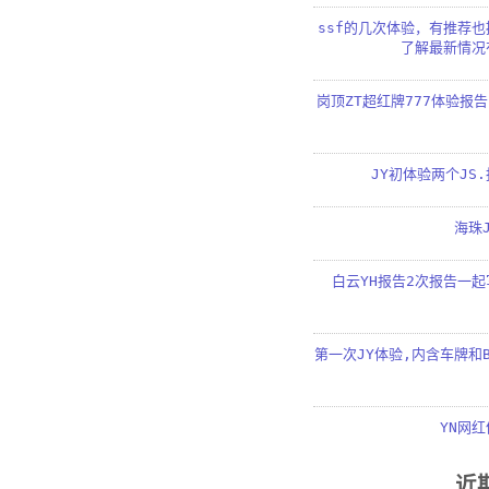
ssf的几次体验，有推荐
了解最新情况
岗顶ZT超红牌777体验报告
JY初体验两个JS
海珠
白云YH报告2次报告一
第一次JY体验,内含车牌和
YN网
近