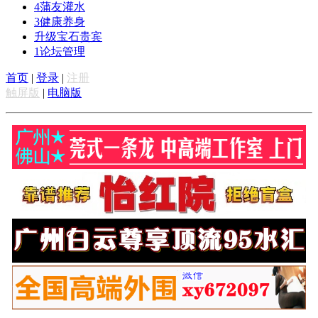
4
蒲友灌水
3
健康养身
升级宝石贵宾
1
论坛管理
首页
|
登录
|
注册
触屏版
|
电脑版