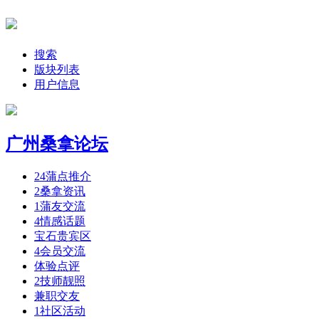
搜索
版块列表
用户信息
广州桑拿论坛
24
蒲点推介
2
桑拿资讯
1
蒲友交流
4
情感话题
宝石贵宾区
4
会员交流
体验点评
2
技师靓照
兼职交友
1
社区活动