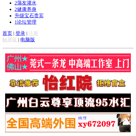
2
蒲友灌水
2
健康养身
升级宝石贵宾
1
论坛管理
首页
|
登录
|
注册
触屏版
|
电脑版