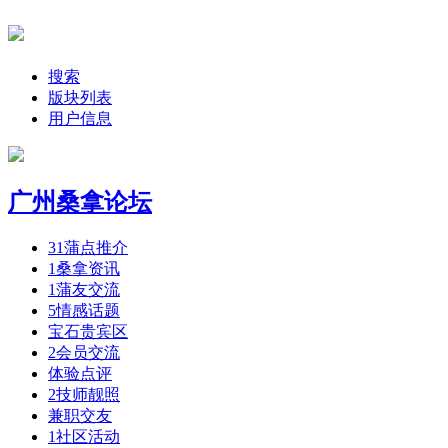
搜索
版块列表
用户信息
广州桑拿论坛
31
蒲点推介
1
桑拿资讯
1
蒲友交流
5
情感话题
宝石贵宾区
2
会员交流
体验点评
2
技师靓照
兼职交友
1
社区活动