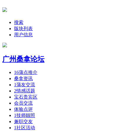
搜索
版块列表
用户信息
广州桑拿论坛
16
蒲点推介
桑拿资讯
1
蒲友交流
2
情感话题
宝石贵宾区
会员交流
体验点评
1
技师靓照
兼职交友
1
社区活动