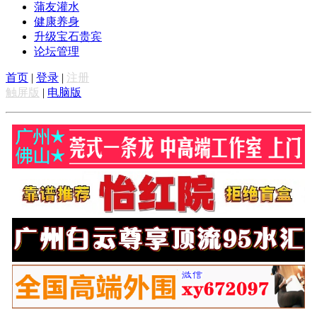
蒲友灌水
健康养身
升级宝石贵宾
论坛管理
首页
|
登录
|
注册
触屏版
|
电脑版