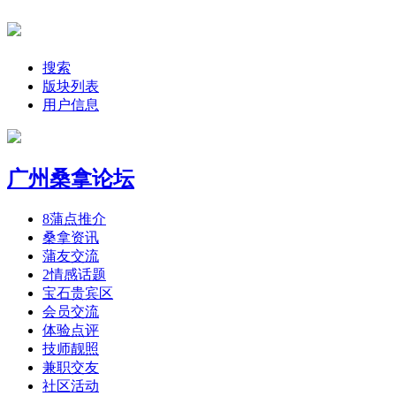
搜索
版块列表
用户信息
广州桑拿论坛
8
蒲点推介
桑拿资讯
蒲友交流
2
情感话题
宝石贵宾区
会员交流
体验点评
技师靓照
兼职交友
社区活动