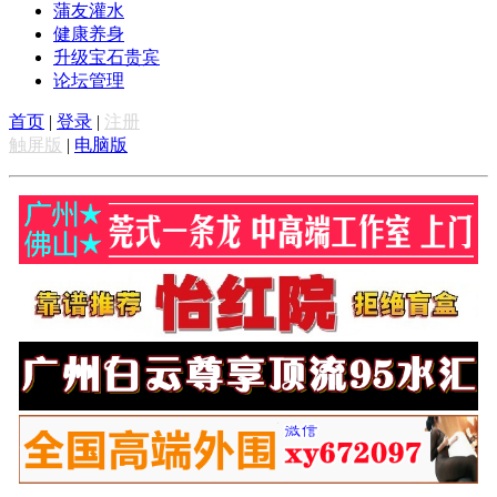
蒲友灌水
健康养身
升级宝石贵宾
论坛管理
首页
|
登录
|
注册
触屏版
|
电脑版