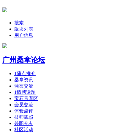
搜索
版块列表
用户信息
广州桑拿论坛
1
蒲点推介
桑拿资讯
蒲友交流
1
情感话题
宝石贵宾区
会员交流
体验点评
技师靓照
兼职交友
社区活动