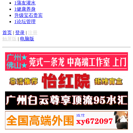
1
蒲友灌水
1
健康养身
升级宝石贵宾
1
论坛管理
首页
|
登录
|
注册
触屏版
|
电脑版