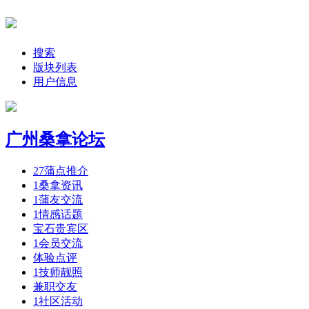
搜索
版块列表
用户信息
广州桑拿论坛
27
蒲点推介
1
桑拿资讯
1
蒲友交流
1
情感话题
宝石贵宾区
1
会员交流
体验点评
1
技师靓照
兼职交友
1
社区活动