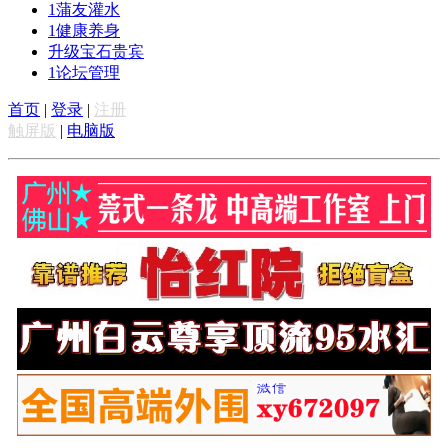
1
蒲友灌水
1
健康养身
升级宝石贵宾
1
论坛管理
首页
|
登录
|
注册
触屏版
|
电脑版