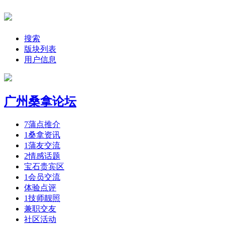
搜索
版块列表
用户信息
广州桑拿论坛
7
蒲点推介
1
桑拿资讯
1
蒲友交流
2
情感话题
宝石贵宾区
1
会员交流
体验点评
1
技师靓照
兼职交友
社区活动