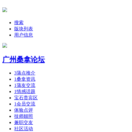
搜索
版块列表
用户信息
广州桑拿论坛
3
蒲点推介
1
桑拿资讯
1
蒲友交流
1
情感话题
宝石贵宾区
1
会员交流
体验点评
技师靓照
兼职交友
社区活动