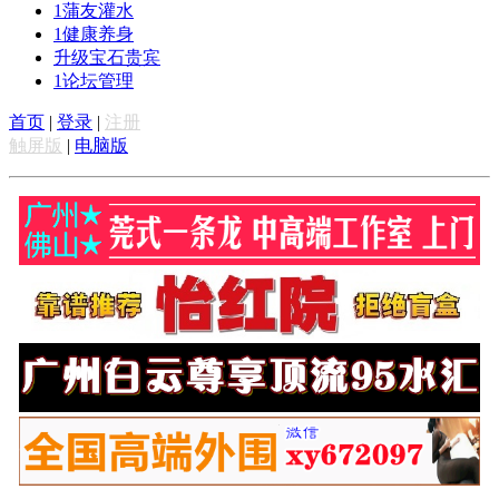
1
蒲友灌水
1
健康养身
升级宝石贵宾
1
论坛管理
首页
|
登录
|
注册
触屏版
|
电脑版